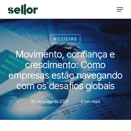
Skip
Menu
to
Close
main
Menu
content
NOTÍCIAS
Movimento, confiança e
crescimento: Como
empresas estão navegando
com os desafios globais
30 de junho de 2025
4 min read