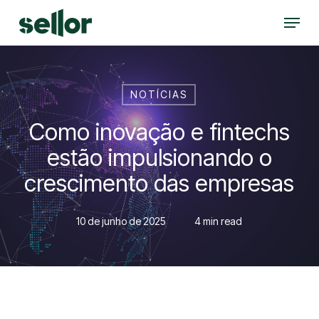
Skip
Menu
to
Close
main
Menu
content
NOTÍCIAS
Como inovação e fintechs
estão impulsionando o
crescimento das empresas
10 de junho de 2025
4 min read