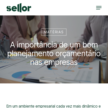
Skip
Menu
to
Close
main
Menu
content
MATÉRIAS
A importância de um bom
planejamento orçamentário
nas empresas
Em um ambiente empresarial cada vez mais dinâmico e