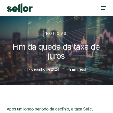
Skip
Menu
to
Close
main
Menu
content
NOTÍCIAS
Fim da queda da taxa de
juros
17 de junho de 2024
2 min read
Após um longo período de declínio, a taxa Selic,