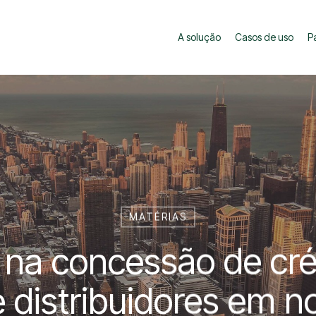
A solução
Casos de uso
P
MATÉRIAS
 na concessão de cré
e distribuidores em 