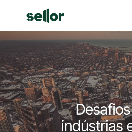
Skip
to
main
content
Desafios
indústrias 