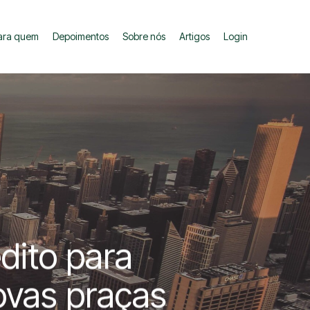
ara quem
Depoimentos
Sobre nós
Artigos
Login
dito para
novas praças