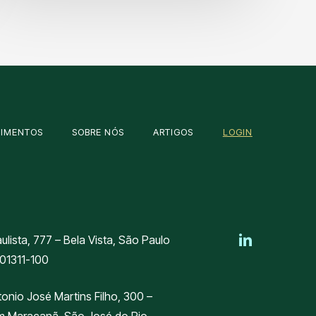
OIMENTOS
SOBRE NÓS
ARTIGOS
LOGIN
aulista, 777 – Bela Vista, São Paulo
 01311-100
tonio José Martins Filho, 300 –
m Maracanã, São José do Rio